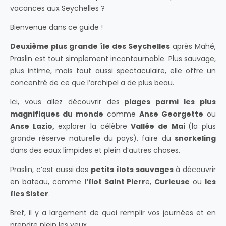
vacances aux Seychelles ?
Bienvenue dans ce guide !
Deuxième plus grande île des Seychelles
après Mahé,
Praslin est tout simplement incontournable. Plus sauvage,
plus intime, mais tout aussi spectaculaire, elle offre un
concentré de ce que l’archipel a de plus beau.
Ici, vous allez découvrir des
plages parmi les plus
magnifiques du monde
comme
Anse Georgette
ou
Anse Lazio,
explorer la célèbre
Vallée de Mai
(
la plus
grande réserve naturelle du pays), faire du
snorkeling
dans des eaux limpides et plein d’autres choses.
Praslin, c’est aussi des
petits îlots sauvages
à découvrir
en bateau, comme
l’îlot Saint Pierr
e,
Curieuse
ou
les
îles Sister
.
Bref, il y a largement de quoi remplir vos journées et en
prendre plein les yeux.