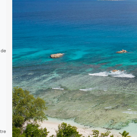
Vous êtes en train de planifier votre
voyage et vous vous
demandez quand partir aux
Seychelles ? C’est une très bonne
question ! Car même si les
 de
Seychelles sont accueillantes toute
l’année, toutes les périodes ne se
valent pas forcément. Pour vous
aider à y voir plus clair, j’ai réuni
dans ce guide toutes les
informations utiles…
tre