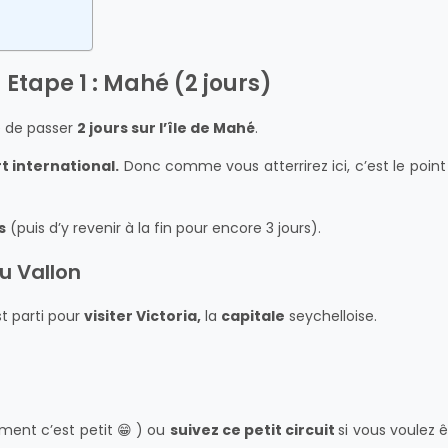
 Etape 1 : Mahé (2 jours)
e de passer
2 jours sur l’île de Mahé
.
t international.
Donc comme vous atterrirez ici, c’est le point
s
(puis d’y revenir à la fin pour encore 3 jours).
au Vallon
st parti pour
visiter Victoria,
la
capitale
seychelloise.
lement c’est petit 😁 ) ou
suivez ce petit circuit
si vous voulez ê