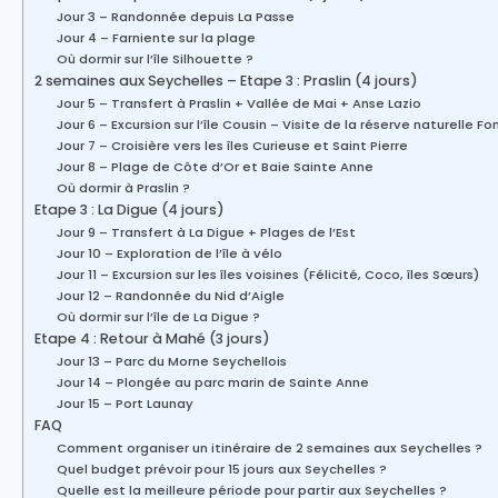
Jour 3 – Randonnée depuis La Passe
Jour 4 – Farniente sur la plage
Où dormir sur l’île Silhouette ?
2 semaines aux Seychelles – Etape 3 : Praslin (4 jours)
Jour 5 – Transfert à Praslin + Vallée de Mai + Anse Lazio
Jour 6 – Excursion sur l’île Cousin – Visite de la réserve naturelle F
Jour 7 – Croisière vers les îles Curieuse et Saint Pierre
Jour 8 – Plage de Côte d’Or et Baie Sainte Anne
Où dormir à Praslin ?
Etape 3 : La Digue (4 jours)
Jour 9 – Transfert à La Digue + Plages de l’Est
Jour 10 – Exploration de l’île à vélo
Jour 11 – Excursion sur les îles voisines (Félicité, Coco, îles Sœurs)
Jour 12 – Randonnée du Nid d’Aigle
Où dormir sur l’île de La Digue ?
Etape 4 : Retour à Mahé (3 jours)
Jour 13 – Parc du Morne Seychellois
Jour 14 – Plongée au parc marin de Sainte Anne
Jour 15 – Port Launay
FAQ
Comment organiser un itinéraire de 2 semaines aux Seychelles ?
Quel budget prévoir pour 15 jours aux Seychelles ?
Quelle est la meilleure période pour partir aux Seychelles ?