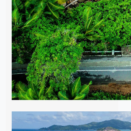
allez visiter. À Mahé et Praslin, louer
une voiture est selon moi
indispensable si vous voulez
explorer l’île en toute liberté. En…
Quand partir aux Seychelles ?
Climat, météo et activités