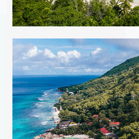
Seychelles : quelle île choisir pour
son séjour ?
Vous vous demandez quelle île
e
choisir aux Seychelles pour votre
séjour à venir ? C’est vrai qu’avec
115 îles, toutes plus belles les unes
que les autres, il n’est pas simple de
choisir quand on ne connaît pas !
s
Vaut-il mieux privilégier Mahé, l’île
principale, ou bien Praslin et sa
nature luxuriante, ou plutôt La…