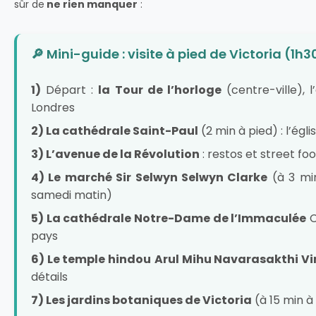
sûr de
ne rien manquer
:
🔎 Mini-guide : visite à pied de Victoria (1h3
1)
Départ :
la Tour de l’horloge
(centre-ville), 
Londres
2) La c
athédrale Saint-Paul
(2 min à pied) : l’ég
3) L’avenue de la Révolution
: restos et street fo
4) Le marché Sir Selwyn Selwyn Clarke
(à 3 min
samedi matin)
5) La cathédrale Notre-Dame de l’Immaculée
C
pays
6) Le temple hindou
Arul Mihu Navarasakthi V
détails
7) Les jardins botaniques de Victoria
(à 15 min à