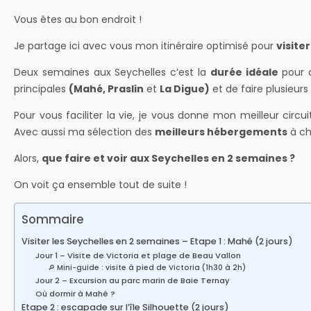
Vous êtes au bon endroit !
Je partage ici avec vous mon itinéraire optimisé pour
visite
Deux semaines aux Seychelles c’est la
durée idéale
pour d
principales
(Mahé, Praslin
et
La Digue)
et de faire plusieur
Pour vous faciliter la vie, je vous donne mon meilleur circu
Avec aussi ma sélection des
meilleurs hébergements
à ch
Alors,
que faire et voir aux Seychelles en 2 semaines ?
On voit ça ensemble tout de suite !
Sommaire
Visiter les Seychelles en 2 semaines – Etape 1 : Mahé (2 jours)
Jour 1 – Visite de Victoria et plage de Beau Vallon
🔎 Mini-guide : visite à pied de Victoria (1h30 à 2h)
Jour 2 – Excursion au parc marin de Baie Ternay
Où dormir à Mahé ?
Etape 2 : escapade sur l’île Silhouette (2 jours)